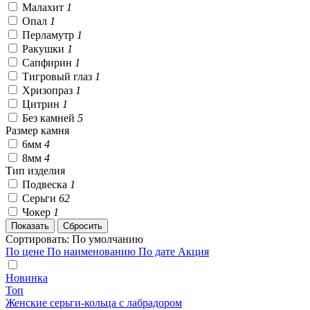
Малахит
1
Опал
1
Перламутр
1
Ракушки
1
Сапфирин
1
Тигровый глаз
1
Хризопраз
1
Цитрин
1
Без камней
5
Размер камня
6мм
4
8мм
4
Тип изделия
Подвеска
1
Серьги
62
Чокер
1
Сортировать:
По умолчанию
По цене
По наименованию
По дате
Акция
Новинка
Топ
Женские серьги-кольца с лабрадором