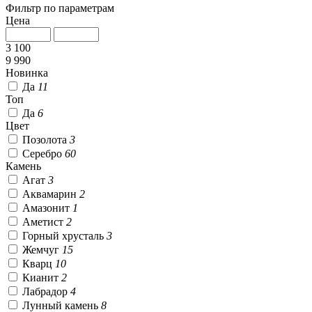
Фильтр по параметрам
Цена
3 100
9 990
Новинка
Да
11
Топ
Да
6
Цвет
Позолота
3
Серебро
60
Камень
Агат
3
Аквамарин
2
Амазонит
1
Аметист
2
Горный хрусталь
3
Жемчуг
15
Кварц
10
Кианит
2
Лабрадор
4
Лунный камень
8