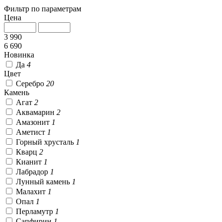
Фильтр по параметрам
Цена
3 990
6 690
Новинка
Да
4
Цвет
Серебро
20
Камень
Агат
2
Аквамарин
2
Амазонит
1
Аметист
1
Горный хрусталь
1
Кварц
2
Кианит
1
Лабрадор
1
Лунный камень
1
Малахит
1
Опал
1
Перламутр
1
Сапфирин
1