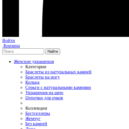
Войти
Корзина
Женские украшения
Категории
Браслеты из натуральных камней
Браслеты на ногу
Кольца
Серьги с натуральными камнями
Украшения на шею
Цепочки для очков
Коллекции
Бестселлеры
Жемчуг
Без камней
Луна