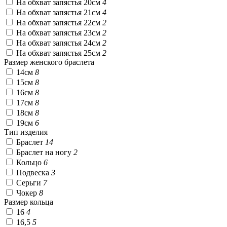
На обхват запястья 20см
4
На обхват запястья 21см
4
На обхват запястья 22см
2
На обхват запястья 23см
2
На обхват запястья 24см
2
На обхват запястья 25см
2
Размер женского браслета
14см
8
15см
8
16см
8
17см
8
18см
8
19см
6
Тип изделия
Браслет
14
Браслет на ногу
2
Кольцо
6
Подвеска
3
Серьги
7
Чокер
8
Размер кольца
16
4
16,5
5