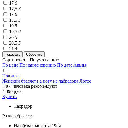
17
6
17,5
6
18
6
18,5
5
19
5
19,5
6
20
5
20,5
5
21
4
Сортировать:
По умолчанию
По цене
По наименованию
По дате
Акция
Новинка
Женский браслет на ногу из лабрадора Лотос
4.8
4
человека рекомендуют
4 390 руб.
Купить
Лабрадор
Размер браслета
На обхват запястья 19см