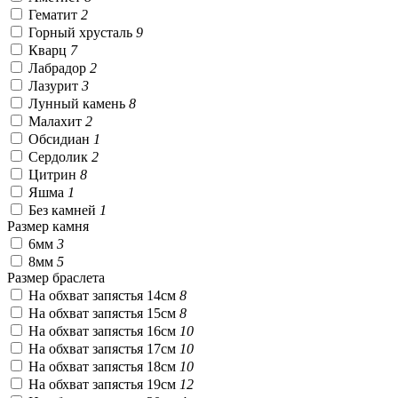
Гематит
2
Горный хрусталь
9
Кварц
7
Лабрадор
2
Лазурит
3
Лунный камень
8
Малахит
2
Обсидиан
1
Сердолик
2
Цитрин
8
Яшма
1
Без камней
1
Размер камня
6мм
3
8мм
5
Размер браслета
На обхват запястья 14см
8
На обхват запястья 15см
8
На обхват запястья 16см
10
На обхват запястья 17см
10
На обхват запястья 18см
10
На обхват запястья 19см
12