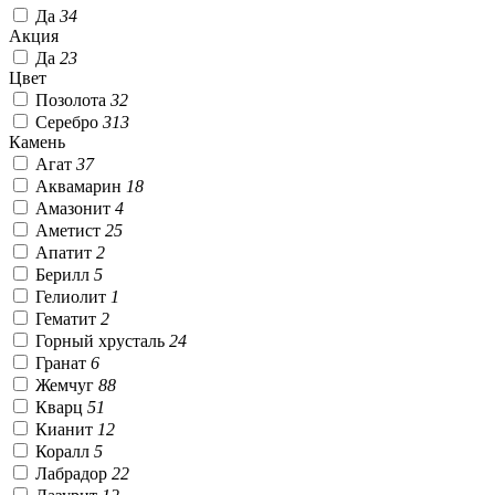
Да
34
Акция
Да
23
Цвет
Позолота
32
Серебро
313
Камень
Агат
37
Аквамарин
18
Амазонит
4
Аметист
25
Апатит
2
Берилл
5
Гелиолит
1
Гематит
2
Горный хрусталь
24
Гранат
6
Жемчуг
88
Кварц
51
Кианит
12
Коралл
5
Лабрадор
22