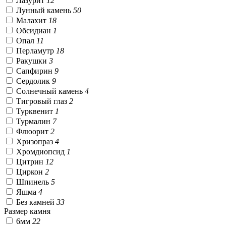
Лазурит
12
Лунный камень
50
Малахит
18
Обсидиан
1
Опал
11
Перламутр
18
Ракушки
3
Сапфирин
9
Сердолик
9
Солнечный камень
4
Тигровый глаз
2
Турквенит
1
Турмалин
7
Флюорит
2
Хризопраз
4
Хромдиопсид
1
Цитрин
12
Циркон
2
Шпинель
5
Яшма
4
Без камней
33
Размер камня
6мм
22