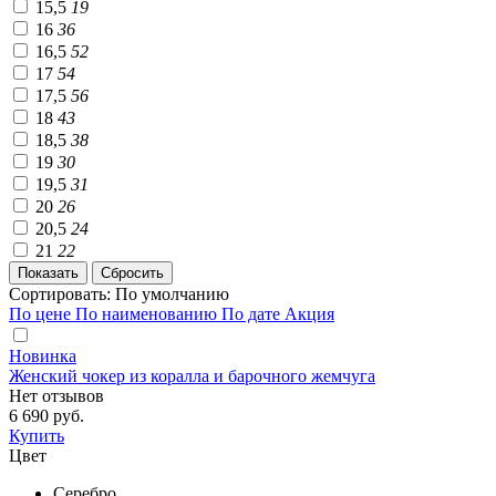
15,5
19
16
36
16,5
52
17
54
17,5
56
18
43
18,5
38
19
30
19,5
31
20
26
20,5
24
21
22
Сортировать:
По умолчанию
По цене
По наименованию
По дате
Акция
Новинка
Женский чокер из коралла и барочного жемчуга
Нет отзывов
6 690 руб.
Купить
Цвет
Серебро