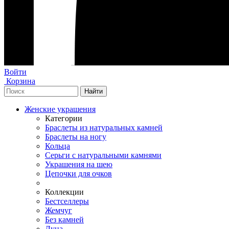
Войти
Корзина
Женские украшения
Категории
Браслеты из натуральных камней
Браслеты на ногу
Кольца
Серьги с натуральными камнями
Украшения на шею
Цепочки для очков
Коллекции
Бестселлеры
Жемчуг
Без камней
Луна