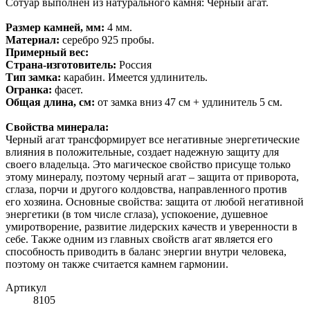
Сотуар выполнен из натурального камня: Черный агат.
Размер камней, мм:
4 мм.
Материал:
серебро 925 пробы.
Примерный вес:
Страна-изготовитель:
Россия
Тип замка:
карабин. Имеется удлинитель.
Огранка:
фасет.
Общая длина, см:
от замка вниз 47 см + удлинитель 5 см.
Свойства минерала:
Черный агат трансформирует все негативные энергетические
влияния в положительные, создает надежную защиту для
своего владельца. Это магическое свойство присуще только
этому минералу, поэтому черный агат – защита от приворота,
сглаза, порчи и другого колдовства, направленного против
его хозяина. Основные свойства: защита от любой негативной
энергетики (в том числе сглаза), успокоение, душевное
умиротворение, развитие лидерских качеств и уверенности в
себе. Также одним из главных свойств агат является его
способность приводить в баланс энергии внутри человека,
поэтому он также считается камнем гармонии.
Артикул
8105