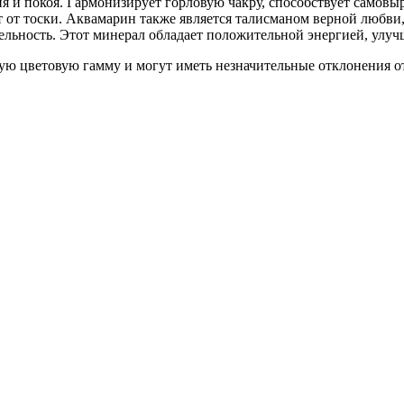
я и покоя. Гармонизирует горловую чакру, способствует самов
 от тоски. Аквамарин также является талисманом верной любви,
ительность. Этот минерал обладает положительной энергией, у
 цветовую гамму и могут иметь незначительные отклонения от 