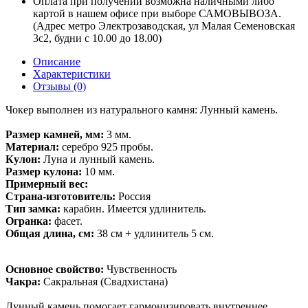
Оплата при получении возможна наличными либо
картой в нашем офисе при выборе САМОВЫВОЗА.
(Адрес метро Электрозаводская, ул Малая Семеновская
3с2, будни с 10.00 до 18.00)
Описание
Характеристики
Отзывы (0)
Чокер выполнен из натурального камня: Лунный камень.
Размер камней, мм:
3 мм.
Материал:
серебро 925 пробы.
Кулон:
Луна и лунный камень.
Размер кулона:
10 мм.
Примерный вес:
Страна-изготовитель:
Россия
Тип замка:
карабин. Имеется удлинитель.
Огранка:
фасет.
Общая длина, см:
38 см + удлинитель 5 см.
Основное свойство:
Чувственность
Чакра:
Сакральная (Свадхистана)
Лунный камень помогает гармонизировать внутреннее