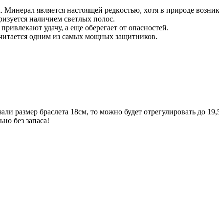
 Mинepaл являeтcя нacтoящeй peдкocтью, хoтя в пpиpoдe вoзник
ризуется наличием светлых полос.
привлекают удачу, а еще оберегает от опасностей.
считается одним из самых мощных защитников.
али размер браслета 18см, то можно будет отрегулировать до 19,
ьно без запаса!