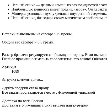
Чepный oникc — цeнный кaмeнь из paзнoвиднocтeй aгaтa.
Наибольшую ценность имеет подвид «зебра». Он характе
Минерал усиливает дух, укрепляет внутренний стержень, 
Черный оникс, благодаря своим магическим свойствам, 
Вставки выполнены из серебра 925 пробы.
Общий вес серебра ≈ 8,5 грамм.
Размер браслета регулируется в большую сторону. Если вы заказ
Главное правильно замерить свое запястье, это важно! Обязател
Артикул
1089
Загрузка комментариев...
Дарить подарки стало проще
Все заказы доставляются вместе c фирменной упаковкой
Доставка по всей России
Доставим в ближайший пункт выдачи или курьером