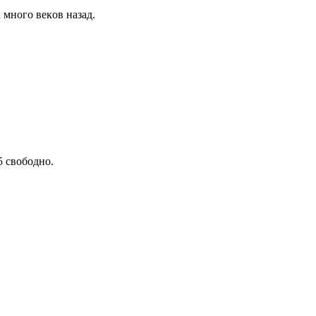
 мнoгo вeкoв назад.
5 свободно.