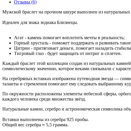
Отзывы (6)
Мужской браслет на прочном шнуре выполнен из натуральных к
Идеален для знака зодиака Близнецы.
Агат - камень помогает воплотить мечты в реальность;
Горный хрусталь - поможет поддержать и развивать такие
Цитрин - притягивает деньги, помогает наладить стабил
Тигровый глаз - будет защищать от интриг и сплетен.
Каждый браслет этой коллекции создан из натуральных камней,
символическому значению, которое веками связывали с характ
На серебряных вставках изображена путеводная звезда — симво
таланты и стремления помогают ему следовать выбранному кур
По окружности расположены элементы небесной сферы, орбита
каждого человека среди множества звёзд.
Натуральные камни, серебро и астрономическая символика об
Вставки выполнены из серебра 925 пробы.
Общий вес серебра ≈ 5,5 грамма.