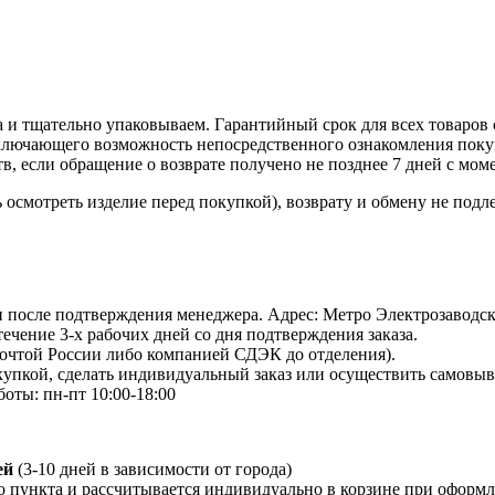
 и тщательно упаковываем. Гарантийный срок для всех товаров 
ключающего возможность непосредственного ознакомления покуп
в, если обращение о возврате получено не позднее 7 дней с мом
осмотреть изделие перед покупкой), возврату и обмену не подл
 и после подтверждения менеджера. Адрес: Метро Электрозаводская
 течение 3-х рабочих дней со дня подтверждения заказа.
Почтой России либо компанией СДЭК до отделения).
пкой, сделать индивидуальный заказ или осуществить самовывоз
боты: пн-пт 10:00-18:00
ей
(3-10 дней в зависимости от города)
о пункта и рассчитывается индивидуально в корзине при оформле