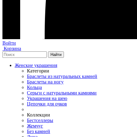
Войти
Корзина
Женские украшения
Категории
Браслеты из натуральных камней
Браслеты на ногу
Кольца
Серьги с натуральными камнями
Украшения на шею
Цепочки для очков
Коллекции
Бестселлеры
Жемчуг
Без камней
Луна