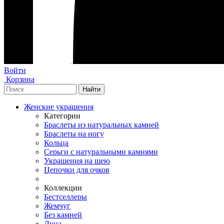
Войти
Корзина
Женские украшения
Категории
Браслеты из натуральных камней
Браслеты на ногу
Кольца
Серьги с натуральными камнями
Украшения на шею
Цепочки для очков
Коллекции
Бестселлеры
Жемчуг
Без камней
Луна