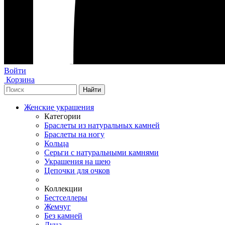
Войти
Корзина
Женские украшения
Категории
Браслеты из натуральных камней
Браслеты на ногу
Кольца
Серьги с натуральными камнями
Украшения на шею
Цепочки для очков
Коллекции
Бестселлеры
Жемчуг
Без камней
Луна