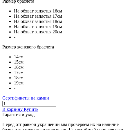
Размер браслета
На обхват запястья 16см
На обхват запястья 17см
На обхват запястья 18см
На обхват запястья 19см
На обхват запястья 20см
-
Размер женского браслета
14см
15см
16см
17см
18см
19см
-
Сертификаты на камни
В корзину
Купить
Гарантия и уход
Перед отправкой украшений мы проверяем их на наличие
брака и тщательно упаковываем. Гарантийный срок для всех