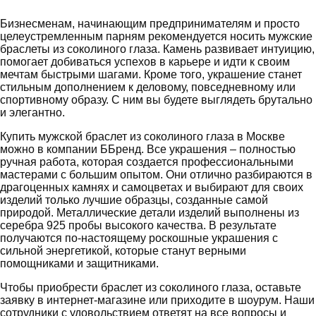
Бизнесменам, начинающим предпринимателям и просто
целеустремленным парням рекомендуется носить мужские
браслеты из соколиного глаза. Камень развивает интуицию,
помогает добиваться успехов в карьере и идти к своим
мечтам быстрыми шагами. Кроме того, украшение станет
стильным дополнением к деловому, повседневному или
спортивному образу. С ним вы будете выглядеть брутально
и элегантно.
Купить мужской браслет из соколиного глаза в Москве
можно в компании ББренд. Все украшения – полностью
ручная работа, которая создается профессиональными
мастерами с большим опытом. Они отлично разбираются в
драгоценных камнях и самоцветах и выбирают для своих
изделий только лучшие образцы, созданные самой
природой. Металлические детали изделий выполнены из
серебра 925 пробы высокого качества. В результате
получаются по-настоящему роскошные украшения с
сильной энергетикой, которые станут верными
помощниками и защитниками.
Чтобы приобрести браслет из соколиного глаза, оставьте
заявку в интернет-магазине или приходите в шоурум. Наши
сотрудники с удовольствием ответят на все вопросы и