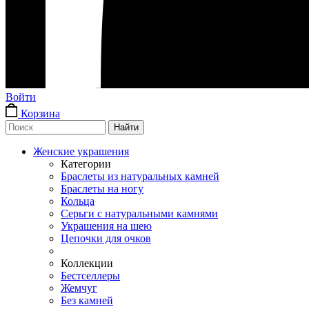
Войти
Корзина
Женские украшения
Категории
Браслеты из натуральных камней
Браслеты на ногу
Кольца
Серьги с натуральными камнями
Украшения на шею
Цепочки для очков
Коллекции
Бестселлеры
Жемчуг
Без камней