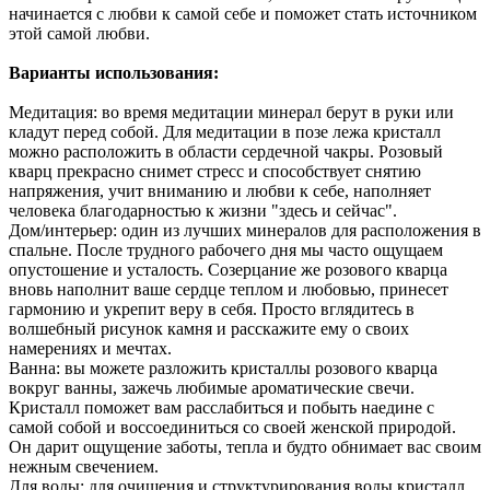
начинается с любви к самой себе и поможет стать источником
этой самой любви.
Варианты использования:
Медитация: во время медитации минерал берут в руки или
кладут перед собой. Для медитации в позе лежа кристалл
можно расположить в области сердечной чакры. Розовый
кварц прекрасно снимет стресс и способствует снятию
напряжения, учит вниманию и любви к себе, наполняет
человека благодарностью к жизни "здесь и сейчас".
Дом/интерьер: один из лучших минералов для расположения в
спальне. После трудного рабочего дня мы часто ощущаем
опустошение и усталость. Созерцание же розового кварца
вновь наполнит ваше сердце теплом и любовью, принесет
гармонию и укрепит веру в себя. Просто вглядитесь в
волшебный рисунок камня и расскажите ему о своих
намерениях и мечтах.
Ванна: вы можете разложить кристаллы розового кварца
вокруг ванны, зажечь любимые ароматические свечи.
Кристалл поможет вам расслабиться и побыть наедине с
самой собой и воссоединиться со своей женской природой.
Он дарит ощущение заботы, тепла и будто обнимает вас своим
нежным свечением.
Для воды: для очищения и структурирования воды кристалл