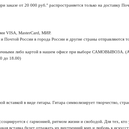
заказе от 20 000 руб.
" распространяется только на доставку По
ами VISA, MasterCard, МИР.
и Почтой России в города России и другие страны отправляются т
личными либо картой в нашем офисе при выборе САМОВЫВОЗА. (Ад
0 до 18.00)
ой вставкой в виде гитары. Гитара символизирует творчество, стр
ссоциируется с гармонией, ритмом жизни и свободой. Для тех, кто 
акая вставка будет отражать их внутренний мир и любовь к искусст