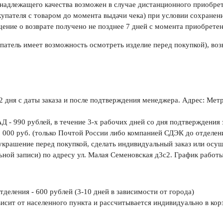
 надлежащего качества возможен в случае дистанционного приобр
упателя с товаром до момента выдачи чека) при условии сохранени
щение о возврате получено не позднее 7 дней с момента приобретен
атель имеет возможность осмотреть изделие перед покупкой), воз
-2 дня с даты заказа и после подтверждения менеджера. Адрес: Метр
АД -
990 рублей
, в течение 3-х рабочих дней со дня подтверждения 
 000 руб
. (только Почтой России либо компанией СДЭК до отделени
крашение перед покупкой, сделать индивидуальный заказ или осущ
ьной записи) по адресу ул. Малая Семеновская д3с2. График работы
тделения -
600 рублей
(3-10 дней в зависимости от города)
висит от населенного пункта и рассчитывается индивидуально в кор