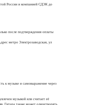
чтой России и компанией СДЭК до
олько
после подтверждения оплаты
рес метро Электрозаводская, ул
асть к музыке и самовыражение через
увлечен музыкой или считает её
ву. Гитара также может олицетворять