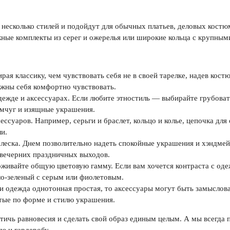
 несколько стилей и подойдут для обычных платьев, деловых костю
ые комплекты из серег и ожерелья или широкие кольца с крупным
рая классику, чем чувствовать себя не в своей тарелке, надев кост
жны себя комфортно чувствовать.
дежде и аксессуарах. Если любите этностиль — выбирайте грубова
мчуг и изящные украшения.
ессуаров. Например, серьги и браслет, кольцо и колье, цепочка для
и.
леска. Днем позволительно надеть спокойные украшения и хэндмей
 вечерних праздничных выходов.
живайте общую цветовую гамму. Если вам хочется контраста с оде
ло-зеленый с серым или фиолетовым.
и одежда однотонная простая, то аксессуары могут быть замысло
тые по форме и стилю украшения.
стичь равновесия и сделать свой образ единым целым. А мы всегд