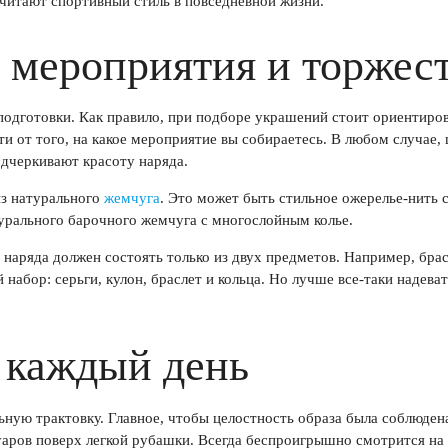
читают спортивный стиль в повседневной жизни.
 мероприятия и торжес
одготовки. Как правило, при подборе украшений стоит ориентирова
ти от того, на какое мероприятие вы собираетесь. В любом случае,
одчеркивают красоту наряда.
из натурального
жемчуга
. Это может быть стильное ожерелье-нить с
турального барочного жемчуга с многослойным колье.
о наряда должен состоять только из двух предметов. Например, брас
набор: серьги, кулон, браслет и кольца. Но лучше все-таки надева
 каждый день
ьную трактовку. Главное, чтобы целостность образа была соблюден
туаров поверх легкой рубашки. Всегда беспроигрышно смотрится на