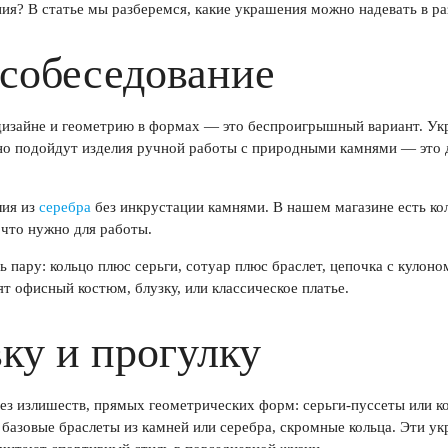
ния? В статье мы разберемся, какие украшения можно надевать в р
 собеседование
дизайне и геометрию в формах — это беспроигрышный вариант. Ук
но подойдут изделия ручной работы с природными камнями — это
лия из
серебра
без инкрустации камнями. В нашем магазине есть ко
 что нужно для работы.
пару: кольцо плюс серьги, сотуар плюс браслет, цепочка с кулоно
ят офисный костюм, блузку, или классическое платье.
ку и прогулку
з излишеств, прямых геометрических форм: серьги-пуссеты или ко
азовые браслеты из камней или серебра, скромные кольца. Эти ук