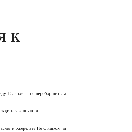
я к
жду. Главное — не переборщить, а
глядеть лаконично и
раслет и ожерелье? Не слишком ли