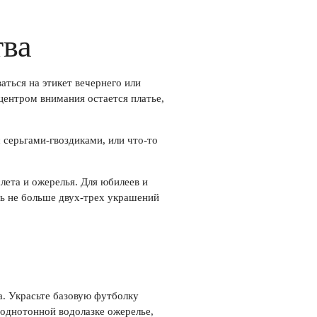
тва
ться на этикет вечернего или
 центром внимания остается платье,
 серьгами-гвоздиками, или что-то
лета и ожерелья. Для юбилеев и
ть не больше двух-трех украшений
а. Украсьте базовую футболку
 однотонной водолазке ожерелье,