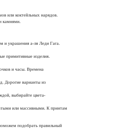
мов или коктейльных нарядов.
и камнями.
юм и украшения а-ля Леди Гага.
тые примитивные изделия.
 очков и часы. Времена
д. Дорогие варианты из
ждой, выбирайте цвета-
ватыми или массивными. К принтам
а поможем подобрать правильный