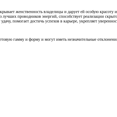
крывает женственность владелицы и дарует ей особую красоту и
из лучших проводников энергий, способствует реализации скрыто
 удачу, помогает достичь успехов в карьере, укрепляет уверенн
вую гамму и форму и могут иметь незначительные отклонения о