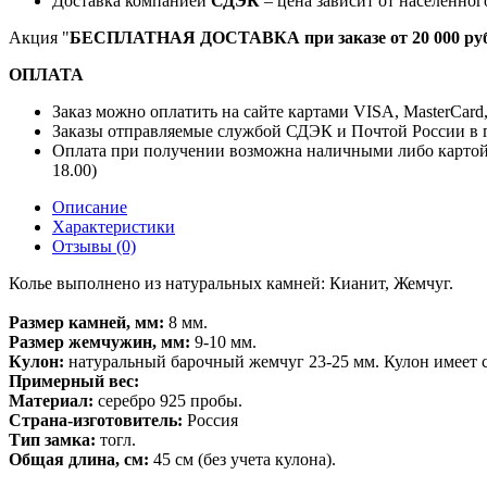
Доставка компанией
СДЭК
– цена зависит от населенног
Акция "
БЕСПЛАТНАЯ ДОСТАВКА при заказе от 20 000 руб
ОПЛАТА
Заказ можно оплатить на сайте картами VISA, MasterCard
Заказы отправляемые службой СДЭК и Почтой России в г
Оплата при получении возможна наличными либо картой
18.00)
Описание
Характеристики
Отзывы (0)
Колье выполнено из натуральных камней: Кианит, Жемчуг.
Размер камней, мм:
8 мм.
Размер жемчужин, мм:
9-10 мм.
Кулон:
натуральный барочный жемчуг 23-25 мм. Кулон имеет с
Примерный вес:
Материал:
серебро 925 пробы.
Страна-изготовитель:
Россия
Тип замка:
тогл.
Общая длина, см:
45 см (без учета кулона).