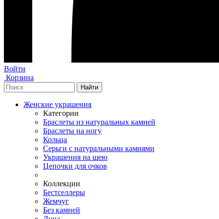
Войти
Корзина
Женские украшения
Категории
Браслеты из натуральных камней
Браслеты на ногу
Кольца
Серьги с натуральными камнями
Украшения на шею
Цепочки для очков
Коллекции
Бестселлеры
Жемчуг
Без камней
Луна