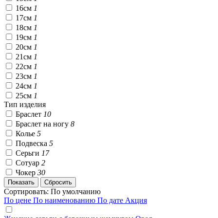
16см
1
17см
1
18см
1
19см
1
20см
1
21см
1
22см
1
23см
1
24см
1
25см
1
Тип изделия
Браслет
10
Браслет на ногу
8
Колье
5
Подвеска
5
Серьги
17
Сотуар
2
Чокер
30
Сортировать:
По умолчанию
По цене
По наименованию
По дате
Акция