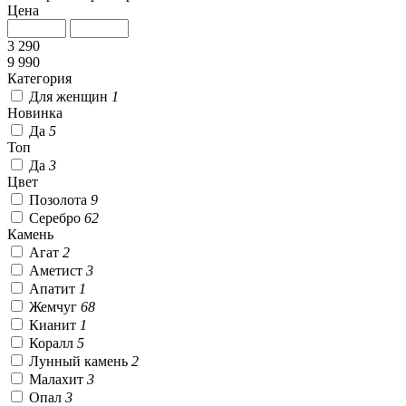
Цена
3 290
9 990
Категория
Для женщин
1
Новинка
Да
5
Топ
Да
3
Цвет
Позолота
9
Серебро
62
Камень
Агат
2
Аметист
3
Апатит
1
Жемчуг
68
Кианит
1
Коралл
5
Лунный камень
2
Малахит
3
Опал
3